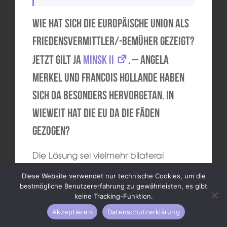
Wie hat sich die Europäische Union als
Friedensvermittler/-bemüher gezeigt?
Jetzt gilt ja
Minsk II
. – Angela
Merkel und Francois Hollande haben
sich da besonders hervorgetan. In
wieweit hat die EU da die Fäden
gezogen?
Die Lösung sei vielmehr bilateral
gewesen, als dass da eine EU die
Diese Website verwendet nur technische Cookies, um die
Fäden hätte ziehen können,
bestmögliche Benutzererfahrung zu gewährleisten, es gibt
entgegnet Wehrschütz. Trotz der
keine Tracking-Funktion.
Wichtigkeit der EU als Hilfsfaktor, hätten
Akzeptieren
Datenschutzerklärung
gerade die Verhandlungen in Minsk