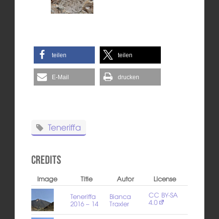
teilen
teilen
E-Mail
drucken
Teneriffa
Credits
Image
Title
Autor
License
CC BY-SA
Teneriffa
Bianca
4.0
2016 – 14
Traxler