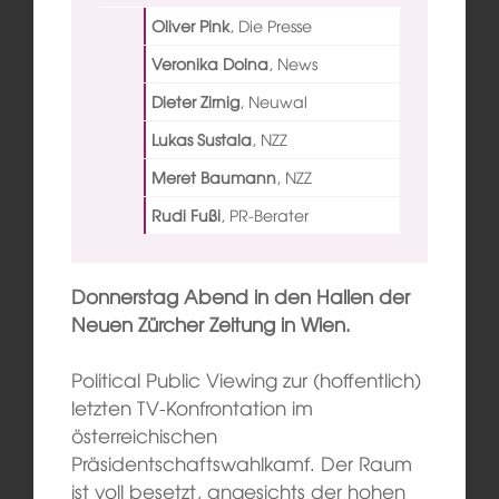
Oliver Pink
,
Die Presse
Veronika Dolna
,
News
Dieter Zirnig
,
Neuwal
Lukas Sustala
,
NZZ
Meret Baumann
,
NZZ
Rudi Fußi
,
PR-Berater
Donnerstag Abend in den Hallen der
Neuen Zürcher Zeitung in Wien.
Political Public Viewing zur (hoffentlich)
letzten TV-Konfrontation im
österreichischen
Präsidentschaftswahlkamf. Der Raum
ist voll besetzt, angesichts der hohen