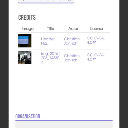
Credits
Image
Title
Autor
License
CC BY-SA
Header
Christian
4.0
NZZ
Janisch
img_20161
CC BY-SA
Christian
203_14330
4.0
Janisch
3
Organisation