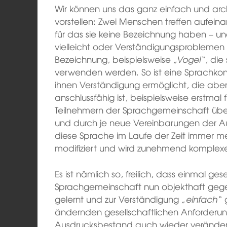
Wir können uns das ganz einfach und arch
vorstellen: Zwei Menschen treffen aufeina
für das sie keine Bezeichnung haben – u
vielleicht oder Verständigungsproblemen g
Bezeichnung, beispielsweise
„Vogel“
, die
verwenden werden. So ist eine Sprachko
ihnen Verständigung ermöglicht, die aber,
anschlussfähig ist, beispielsweise erstma
Teilnehmern der Sprachgemeinschaft ü
und durch je neue Vereinbarungen der Au
diese Sprache im Laufe der Zeit immer m
modifiziert und wird zunehmend komplexe
Es ist nämlich so, freilich, dass einmal g
Sprachgemeinschaft nun objekthaft geg
gelernt und zur Verständigung
„einfach“
g
ändernden gesellschaftlichen Anforderu
Ausdrucksbestand auch wieder veränder