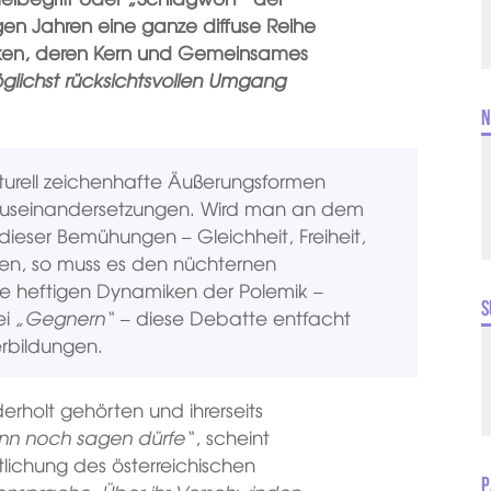
nigen Jahren eine ganze diffuse Reihe
iken, deren Kern und Gemeinsames
ichst rücksichtsvollen Umgang
N
urell zeichenhafte Äußerungsformen
 Auseinandersetzungen. Wird man an dem
eser Bemühungen – Gleichheit, Freiheit,
nnen, so muss es den nüchternen
 heftigen Dynamiken der Polemik –
S
ei
„Gegnern“
– diese Debatte entfacht
erbildungen.
erholt gehörten und ihrerseits
n noch sagen dürfe“
, scheint
tlichung des österreichischen
P