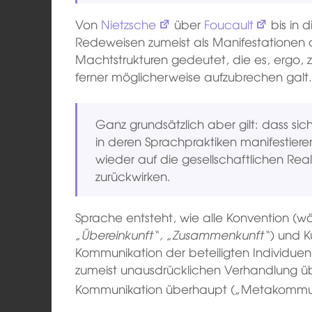
Von
Nietzsche
über
Foucault
bis in d
Redeweisen zumeist als Manifestationen d
Machtstrukturen gedeutet, die es, ergo, 
ferner möglicherweise aufzubrechen galt. Da
Ganz grundsätzlich aber gilt: dass sich
in deren Sprachpraktiken manifestier
wieder auf die gesellschaftlichen Rea
zurückwirken.
Sprache entsteht, wie alle Konvention (wö
„Übereinkunft“, „Zusammenkunft“
) und K
Kommunikation der beteiligten Individuen
zumeist unausdrücklichen Verhandlung ü
Kommunikation überhaupt (
„
Metakommun