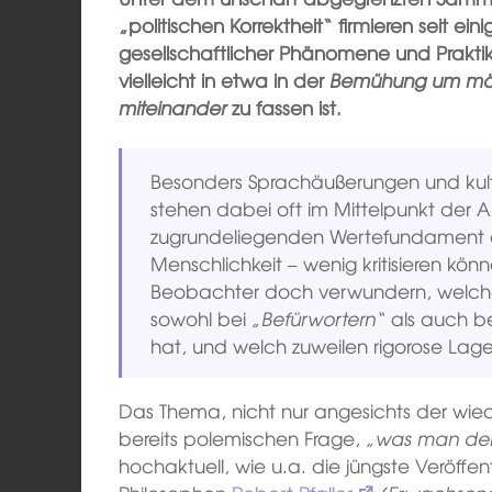
„politischen Korrektheit“ firmieren seit ei
gesellschaftlicher Phänomene und Prakt
vielleicht in etwa in der
Bemühung um mögl
miteinander
zu fassen ist.
Besonders Sprachäußerungen und kult
stehen dabei oft im Mittelpunkt der
zugrundeliegenden Wertefundament di
Menschlichkeit – wenig kritisieren kö
Beobachter doch verwundern, welche
sowohl bei
„Befürwortern“
als auch b
hat, und welch zuweilen rigorose Lag
Das Thema, nicht nur angesichts der wied
bereits polemischen Frage,
„was man den
hochaktuell, wie u.a. die jüngste Veröffen