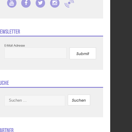
ewsletter
E-Mail Adresse
Submit
uche
Suchen
nach:
artner