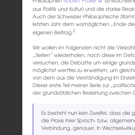
Philosophen
Robert Pfaller
(
Erwachsene
aus Politik und Kultur
) und die starke Reak
Auch der Schweizer
Philosophische Stam
letzten Jahr dem womöglichen
„Ende der
2
eigenen Beitrag.
Wir wollen im Folgenden nicht die Vielza
„Seiten“
wiederholen, noch diese im Detail
versuchen, die Debatte um einige grundsät
möglichst wertfrei zu erweitern, um glei
von dem aus die Verständigung im Einzeln
Dieser erste Teil meiner Serie zur
„politisch
der grundsätzlichen Beziehung zwischen 
Es besteht nun kein Zweifel, dass die g
die Praxis ihrer Sprach- bzw. allgemei
Verbindung, genauer, in Wechselwirku