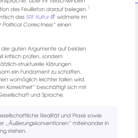
nsprache. Über ihr Verschwinden
1
tion des Feuilleton darauf belegen.
mtisch
des
SRF Kultur
widmete im
 Political Correctness“
einen
hl der guten Argumente auf beiden
 kritisch prüfen, sondern
zlich-strukturelle Klärungen
chsam ein Fundament zu schaffen,
en womöglich leichter fallen wird.
en Korrektheit“
beschäftigt sich mit
Gesellschaft und Sprache.
esellschaftliche Realität und Praxis sowie
ner
„Äußerungskonventionen“
miteinander in
ng stehen.