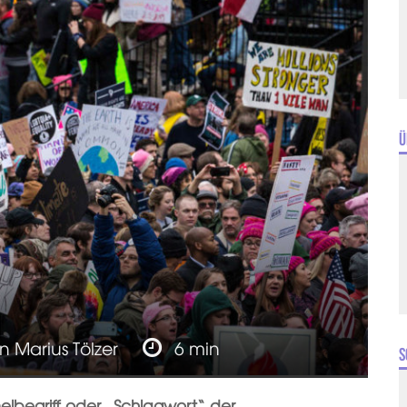
Ü
on
Marius Tölzer
6 min
S
lbegriff oder „Schlagwort“ der