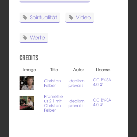
Spiritualität
Video
Werte
Credits
Image
Title
Autor
License
CC BY-SA
Christian
Idealism
4.0
Felber
prevails
Promethe
CC BY-SA
us 2.1 mit
Idealism
4.0
Christian
prevails
Felber