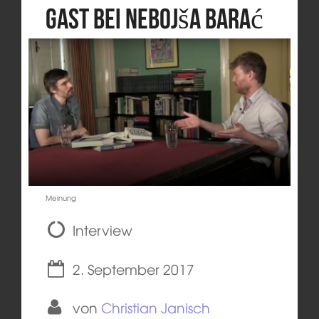
Gast bei Nebojša Barać
Meinung
Interview
2. September 2017
von
Christian Janisch