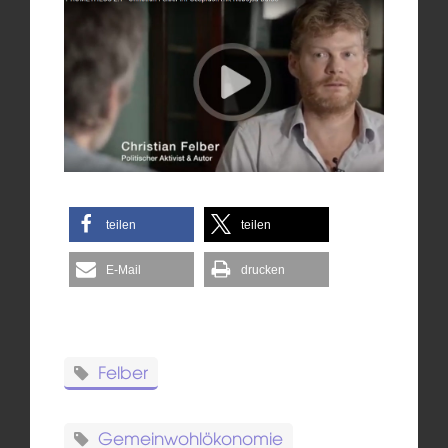
teilen
teilen
E-Mail
drucken
Felber
Gemeinwohlökonomie