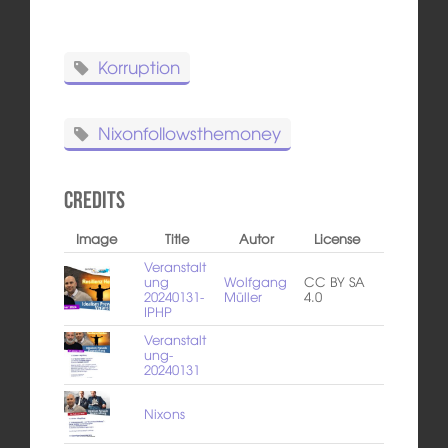
Korruption
Nixonfollowsthemoney
Credits
Image
Title
Autor
License
Veranstalt
ung
Wolfgang
CC BY SA
20240131-
Müller
4.0
IPHP
Veranstalt
ung-
20240131
Nixons