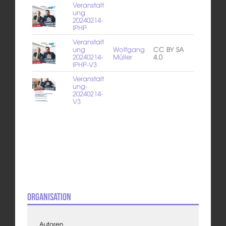
Veranstalt
ung
20240214-
IPHP
Veranstalt
ung
Wolfgang
CC BY SA
20240214-
Müller
4.0
IPHP-V3
Veranstalt
ung-
20240214-
V3
Organisation
Autoren