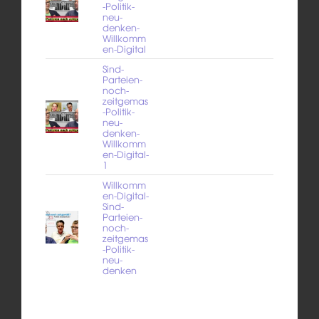
-Politik-
neu-
denken-
Willkomm
en-Digital
Sind-
Parteien-
noch-
zeitgemas
-Politik-
neu-
denken-
Willkomm
en-Digital-
1
Willkomm
en-Digital-
Sind-
Parteien-
noch-
zeitgemas
-Politik-
neu-
denken