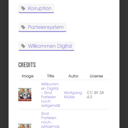
Korruption
Parteiensystem
Willkommen Digital
Credits
Image
Title
Autor
License
Willkomm
en Digital
– Sind
Wolfgang
CC BY SA
Parteien
Müller
4.0
noch
zeitgemäß
Sind-
Parteien-
noch-
zeitgemas