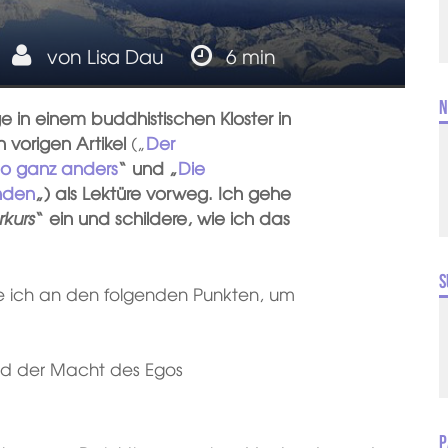
von
Lisa Dau
6 min
N
age in einem buddhistischen Kloster in
 vorigen Artikel
(„
Der
 so ganz anders
“ und „
Die
nden
„) als Lektüre vorweg. Ich gehe
kurs
“ ein und schildere, wie ich das
S
ite ich an den folgenden Punkten, um
und der Macht des Egos
P