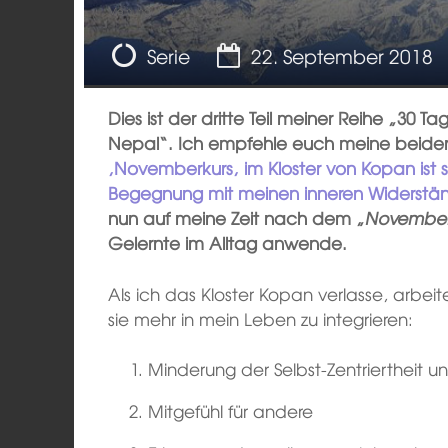
Meinung
Serie
22. September 2018
Dies ist der dritte Teil meiner Reihe „30 T
Nepal“. Ich empfehle euch meine beiden
‚
Novemberkurs
‚
im Kloster von Kopan ist
Begegnung mit meinen inneren Widerstä
nun auf meine Zeit nach dem „
November
Gelernte im Alltag anwende.
Als ich das Kloster Kopan verlasse, arbe
sie mehr in mein Leben zu integrieren:
Minderung der Selbst-Zentriertheit 
Mitgefühl für andere