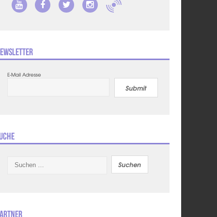
ewsletter
E-Mail Adresse
Submit
uche
Suchen
nach:
artner