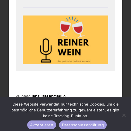
© 2026
Idealism Prevails
Diese Website verwendet nur technische Cookies, um die
UNTERSTÜTZE UNS
NEWSLETTER
IMPRESSUM
bestmögliche Benutzererfahrung zu gewährleisten, es gibt
DATENSCHUTZ
keine Tracking-Funktion.
Akzeptieren
Datenschutzerklärung