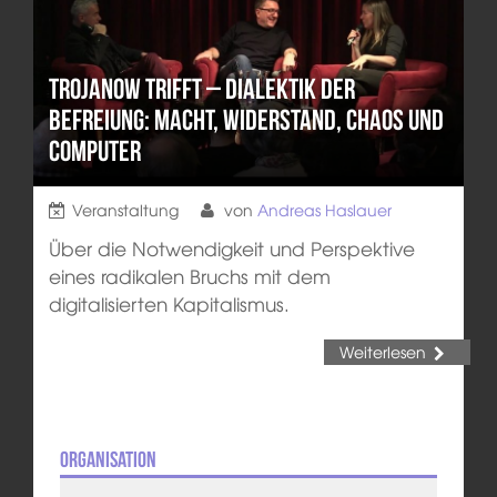
Trojanow trifft – Dialektik der
Befreiung: Macht, Widerstand, Chaos und
Computer
Veranstaltung
von
Andreas Haslauer
Über die Notwendigkeit und Perspektive
eines radikalen Bruchs mit dem
digitalisierten Kapitalismus.
Weiterlesen
Organisation