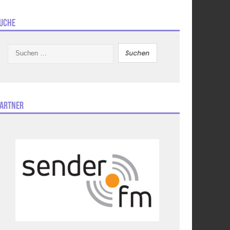
uche
Suchen
nach:
artner