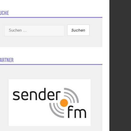
uche
Suchen
nach:
artner