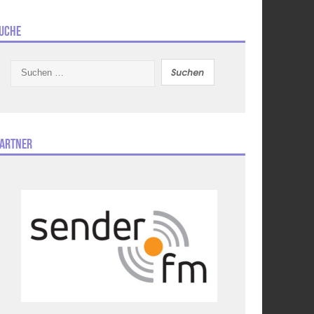
uche
Suchen
nach:
artner