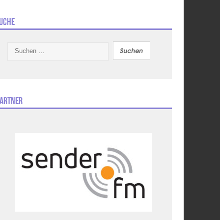
uche
Suchen
nach:
artner