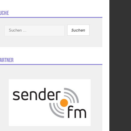
uche
Suchen
nach:
artner