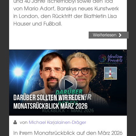
und 40 Jahre Tschernobyl sowie den Tod
von Mario Adorf, Banskys neues Kunstwerk
in London, den Rücktritt der Biathletin Lisa
Hauser und Fußball.
Weiterlesen
Darüber sollten wir reden:
Monatsrückblick März 2026
von
Michael Karjalainen-Dräger
In ihrem Monatsrückblick auf den März 2026