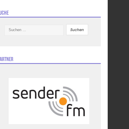
uche
Suchen
nach:
artner