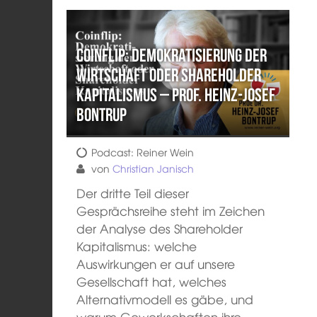
Coinflip: Demokratisierung der
Wirtschaft oder Shareholder
Kapitalismus – Prof. Heinz-Josef
Bontrup
Podcast: Reiner Wein
von
Christian Janisch
Der dritte Teil dieser
Gesprächsreihe steht im Zeichen
der Analyse des Shareholder
Kapitalismus: welche
Auswirkungen er auf unsere
Gesellschaft hat, welches
Alternativmodell es gäbe, und
warum Gewerkschaften ihre