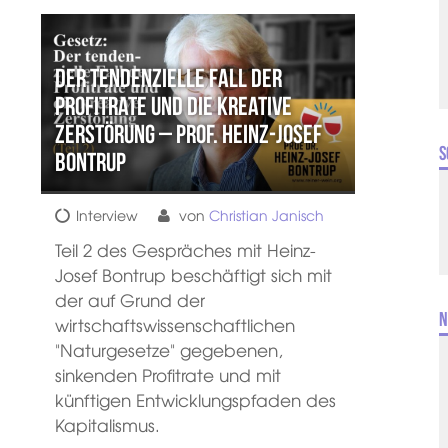
Der tendenzielle Fall der
Profitrate und die kreative
Zerstörung – Prof. Heinz-Josef
S
Bontrup
Interview
von
Christian Janisch
Teil 2 des Gespräches mit Heinz-
Josef Bontrup beschäftigt sich mit
der auf Grund der
N
wirtschaftswissenschaftlichen
"Naturgesetze" gegebenen,
sinkenden Profitrate und mit
künftigen Entwicklungspfaden des
Kapitalismus.