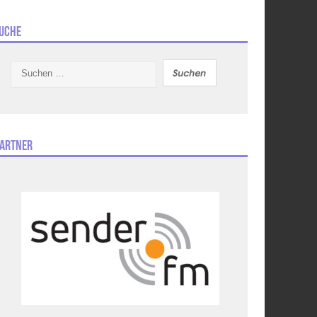
uche
Suchen
nach:
artner