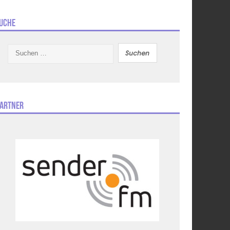
uche
Suchen
nach:
artner