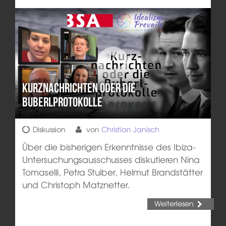
Kurznachrichten oder die
Buberlprotokolle
Diskussion
von
Christian Janisch
Über die bisherigen Erkenntnisse des Ibiza-
Untersuchungsausschusses diskutieren Nina
Tomaselli, Petra Stuiber, Helmut Brandstätter
und Christoph Matznetter.
Weiterlesen