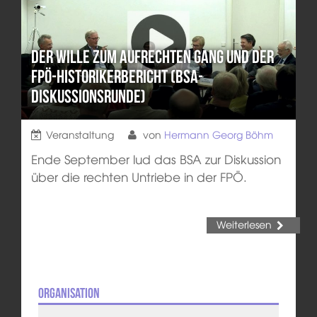
Der Wille zum aufrechten Gang und der
FPÖ-Historikerbericht (BSA-
Diskussionsrunde)
Veranstaltung
von
Hermann Georg Böhm
Ende September lud das BSA zur Diskussion
über die rechten Untriebe in der FPÖ.
Weiterlesen
Organisation