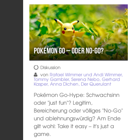
Pokémon GO – oder NO-GO?
Diskussion
von
Rafael Wimmer und Andi Wimmer,
Tommy Gambler, Serena Nebo, Gerhard
Kasper, Anna Dichen, Der Querulant
Pokémon Go-Hype: Schwachsinn
oder "just fun"? Legitim,
Bereicherung oder völliges "No-Go"
und ablehnungswürdig? Am Ende
gilt wohl: Take it easy – it's just a
game.