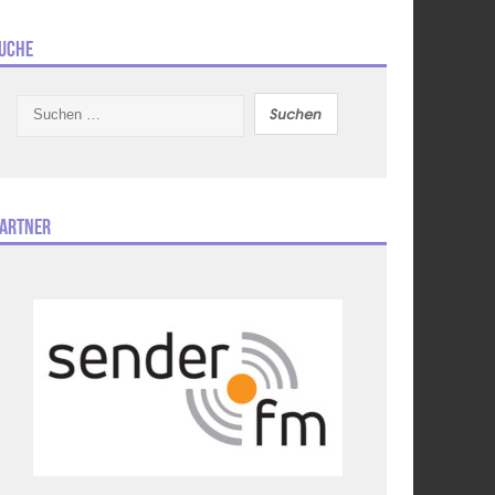
uche
Suchen
nach:
artner