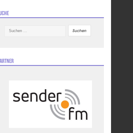
uche
Suchen
nach:
artner