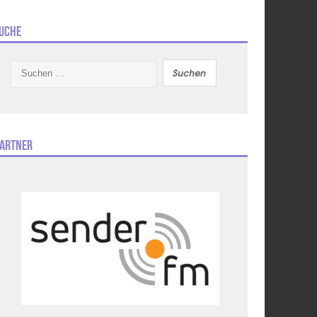
uche
Suchen
nach:
artner