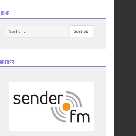
uche
Suchen
nach:
artner