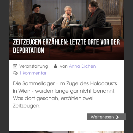
Zeitzeugen erzählen: Letzte Orte vor der
Deportation
Veranstaltung
von
Anna Dichen
1 Kommentar
Die Sammellager - im Zuge des Holocausts
in Wien - wurden lange gar nicht benannt.
Was dort geschah, erzählen zwei
Zeitzeugen.
Weiterlesen