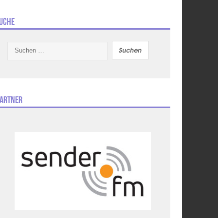
uche
Suchen
nach:
artner