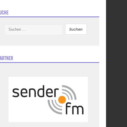
uche
Suchen
nach:
artner