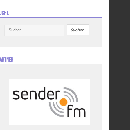
uche
Suchen
nach:
artner