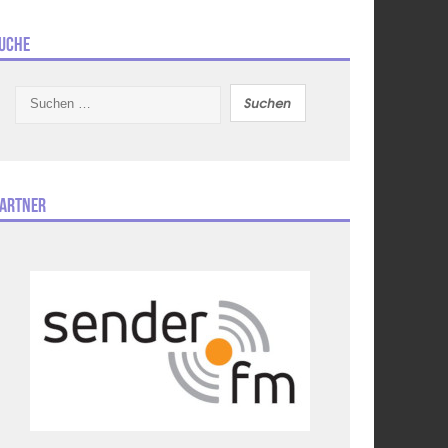
uche
Suchen
nach:
artner