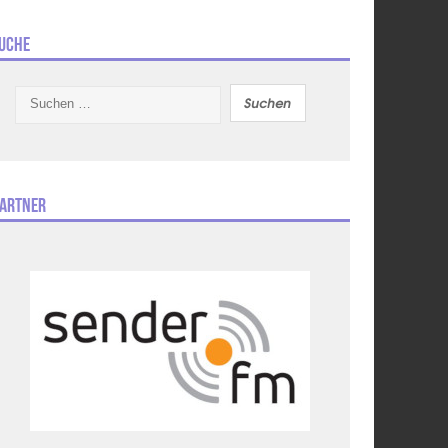
uche
Suchen
nach:
artner