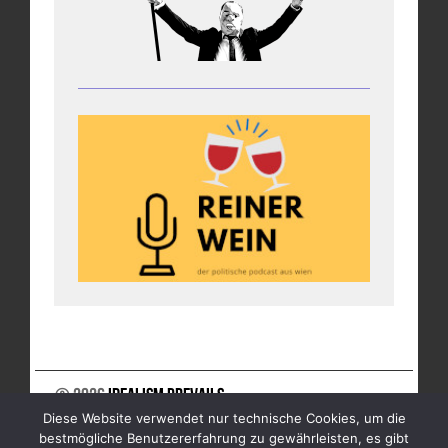
© 2026
Idealism Prevails
Diese Website verwendet nur technische Cookies, um die
UNTERSTÜTZE UNS
NEWSLETTER
IMPRESSUM
bestmögliche Benutzererfahrung zu gewährleisten, es gibt