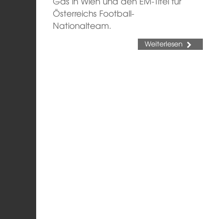
Gas in Wien und den EM-Titel für
Österreichs Football-
Nationalteam.
Weiterlesen