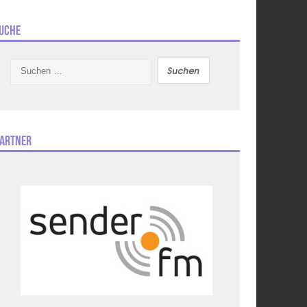
uche
Suchen
nach:
artner