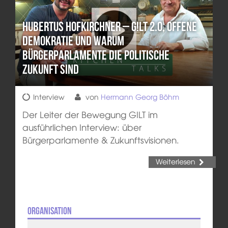
Hubertus Hofkirchner – G!LT 2.0, offene
Demokratie und warum
Bürgerparlamente die politische
Zukunft sind
Interview
von
Hermann Georg Böhm
Der Leiter der Bewegung GILT im
ausführlichen Interview: über
Bürgerparlamente & Zukunftsvisionen.
Weiterlesen
Organisation