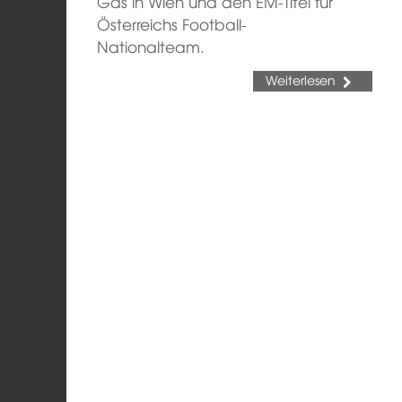
Gas in Wien und den EM-Titel für
Österreichs Football-
Nationalteam.
Weiterlesen