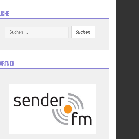
uche
Suchen
nach:
artner