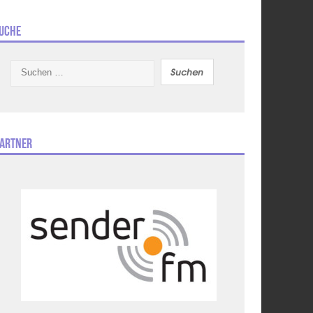
uche
Suchen
nach:
artner