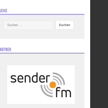
uche
Suchen
nach:
artner