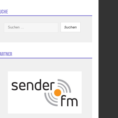
uche
Suchen
nach:
artner