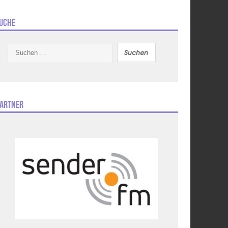
uche
Suchen
nach:
artner