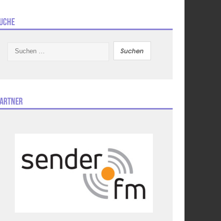
uche
Suchen
nach:
artner