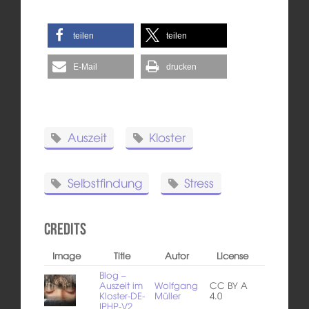
teilen
teilen
E-Mail
drucken
Auszeit
Kloster
Selbstfindung
Stress
Credits
Image
Title
Autor
License
Blog –
Auszeit im
Wolfgang
CC BY A
Kloster-DE-
Müller
4.0
IPHP-V2