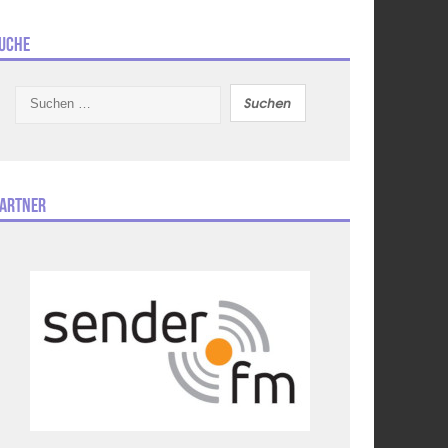
uche
Suchen
nach:
artner