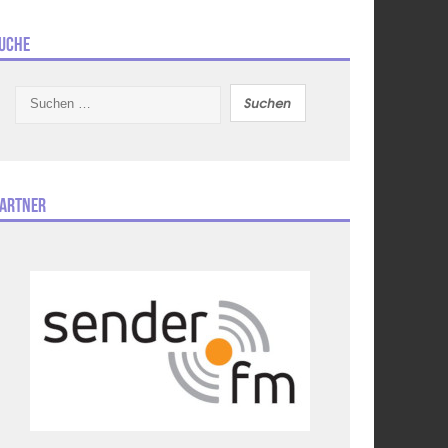
uche
Suchen
nach:
artner