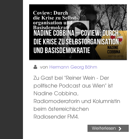
Nadine Cobbina – Coview: Durch
die Krise zu Selbstorganisation
und Basisdemokratie
von
Hermann Georg Böhm
Zu Gast bei "Reiner Wein - Der
politische Podcast aus Wien" ist
Nadine Cobbina,
Radiomoderatorin und Kolumnistin
beim österreichischen
Radiosender FM4.
Weiterlesen