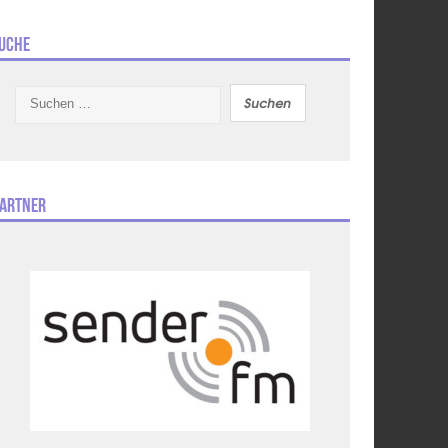
uche
Suchen
nach:
artner