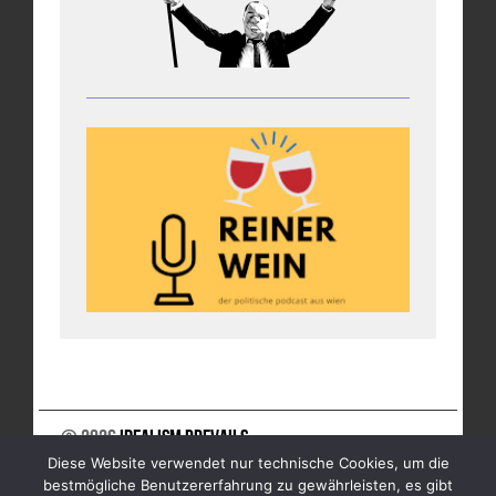
© 2026
Idealism Prevails
Diese Website verwendet nur technische Cookies, um die
UNTERSTÜTZE UNS
NEWSLETTER
IMPRESSUM
bestmögliche Benutzererfahrung zu gewährleisten, es gibt