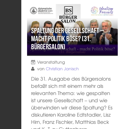
Spaltung der Gesellschaft –
macht Politik böse? (31.
Bürgersalon)
Veranstaltung
von
Christian Janisch
Die 31. Ausgabe des Bürgersalons
befaßt sich mit einem mehr als
relevanten Thema: wie gespalten
ist unsere Gesellschaft – und wie
überwinden wir diese Spaltung? Es
diskutieren Karoline Edtstadler, Lisz
Hirn, Franz Fischler, Matthias Beck
und K.-T. zu Guttenberg.