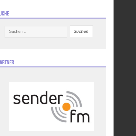
uche
Suchen
nach:
artner