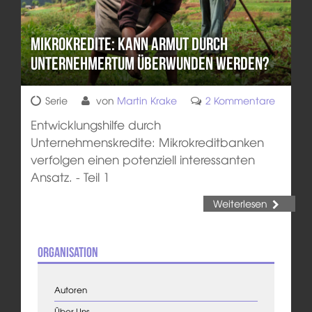
Mikrokredite: Kann Armut durch
Unternehmertum überwunden werden?
Serie
von
Martin Krake
2 Kommentare
Entwicklungshilfe durch
Unternehmenskredite: Mikrokreditbanken
verfolgen einen potenziell interessanten
Ansatz. - Teil 1
Weiterlesen
Organisation
Autoren
Über Uns