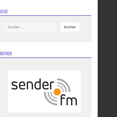
uche
Suchen
nach:
artner