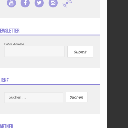
ewsletter
E-Mail Adresse
Submit
uche
Suchen
nach:
artner