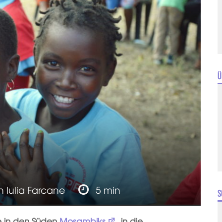
Ü
n
Iulia Farcane
5 min
S
te in den Süden
Mosambiks
, in die