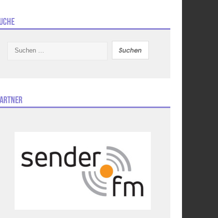
uche
Suchen
nach:
artner